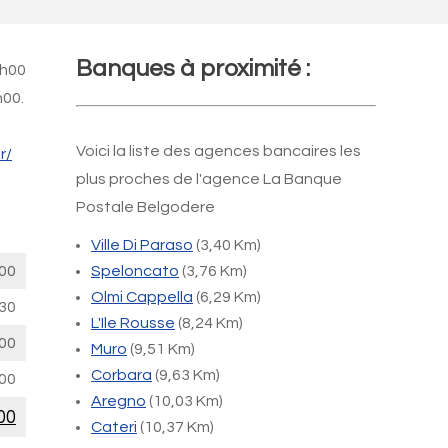
Banques à proximité :
9h00
h00.
Voici la liste des agences bancaires les
r/
plus proches de l'agence La Banque
Postale Belgodere
Ville Di Paraso
(3,40 Km)
00
Speloncato
(3,76 Km)
Olmi Cappella
(6,29 Km)
30
L'Ile Rousse
(8,24 Km)
00
Muro
(9,51 Km)
Corbara
(9,63 Km)
00
Aregno
(10,03 Km)
00
Cateri
(10,37 Km)