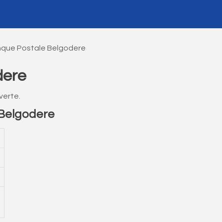
nque Postale Belgodere
dere
verte.
Belgodere