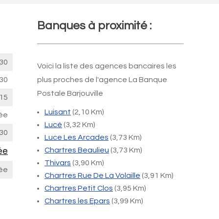
Banques à proximité :
30
Voici la liste des agences bancaires les
30
plus proches de l'agence La Banque
Postale Barjouville
15
Luisant
(2,10 Km)
ée
Lucé
(3,32 Km)
30
Luce Les Arcades
(3,73 Km)
ée
Chartres Beaulieu
(3,73 Km)
Thivars
(3,90 Km)
ée
Chartres Rue De La Volaille
(3,91 Km)
Chartres Petit Clos
(3,95 Km)
Chartres les Epars
(3,99 Km)