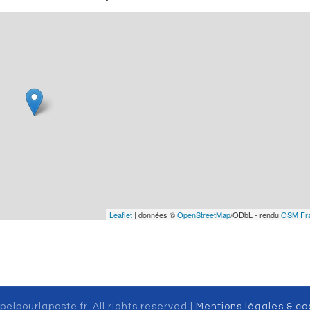
Leaflet
| données ©
OpenStreetMap
/ODbL - rendu
OSM Fr
pelpourlaposte.fr. All rights reserved |
Mentions légales & co