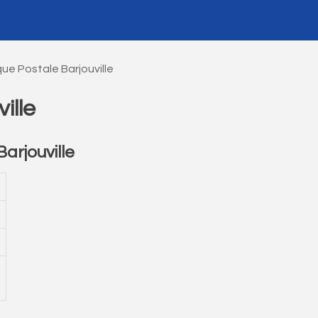
ue Postale Barjouville
ille
rjouville