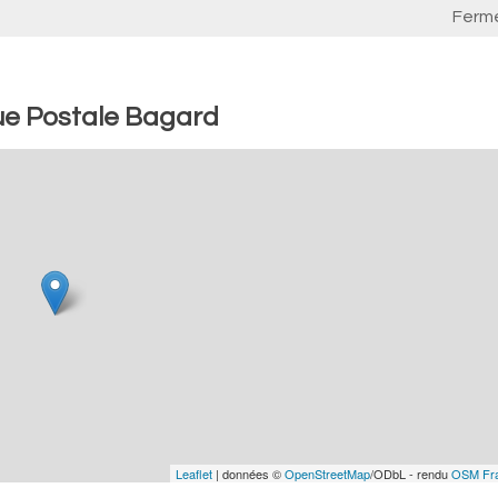
Ferm
ue Postale Bagard
Leaflet
| données ©
OpenStreetMap
/ODbL - rendu
OSM Fr