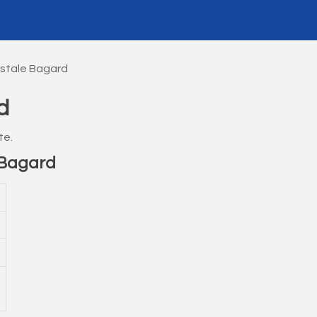
stale Bagard
d
te.
 Bagard