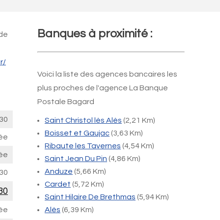
Banques à proximité :
 de
r/
Voici la liste des agences bancaires les
plus proches de l'agence La Banque
Postale Bagard
30
Saint Christol lès Alès
(2,21 Km)
Boisset et Gaujac
(3,63 Km)
ée
Ribaute les Tavernes
(4,54 Km)
ée
Saint Jean Du Pin
(4,86 Km)
Anduze
(5,66 Km)
30
Cardet
(5,72 Km)
30
Saint Hilaire De Brethmas
(5,94 Km)
ée
Alès
(6,39 Km)