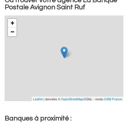
Où trouver votre agence La Banque
Postale Avignon Saint Ruf
+
−
Leaflet
| données ©
OpenStreetMap
/ODbL - rendu
OSM France
Banques à proximité :