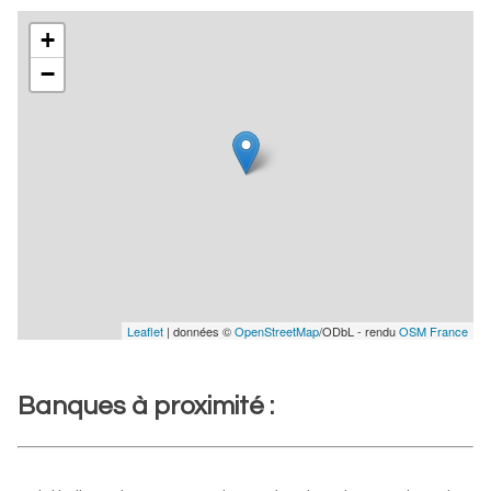
+
−
Leaflet
| données ©
OpenStreetMap
/ODbL - rendu
OSM France
Banques à proximité :