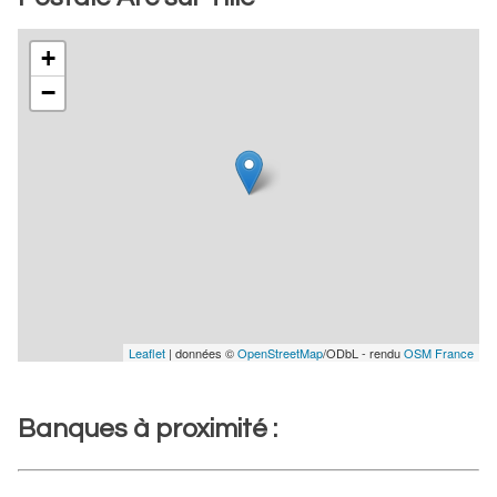
+
−
Leaflet
| données ©
OpenStreetMap
/ODbL - rendu
OSM France
Banques à proximité :