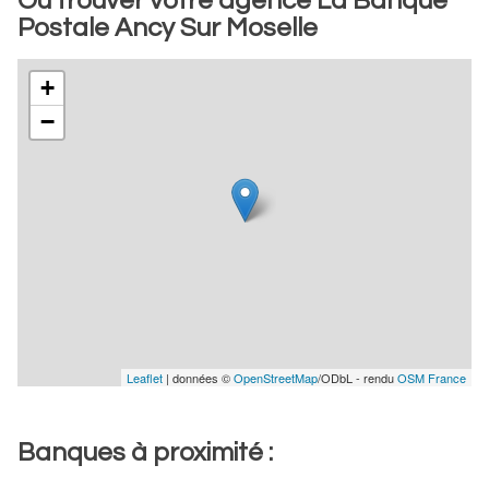
Où trouver votre agence La Banque
Postale Ancy Sur Moselle
+
−
Leaflet
| données ©
OpenStreetMap
/ODbL - rendu
OSM France
Banques à proximité :