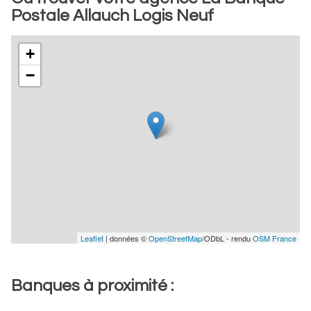
Postale Allauch Logis Neuf
+
−
Leaflet
| données ©
OpenStreetMap
/ODbL - rendu
OSM France
Banques à proximité :