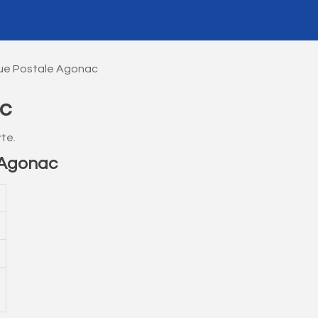
ue Postale Agonac
c
te.
 Agonac