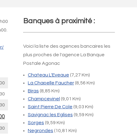
Banques à proximité :
9h00
h00.
Voici la liste des agences bancaires les
r/
plus proches de l'agence La Banque
Postale Agonac
Chateau L'Eveque
(7,27 Km)
00
La Chapelle Faucher
(8,56 Km)
Biras
(8,85 Km)
30
Champcevinel
(9,01 Km)
30
Saint Pierre De Cole
(9,03 Km)
Savignac les Eglises
(9,59 Km)
00
Sorges
(9,59 Km)
30
Negrondes
(10,81 Km)