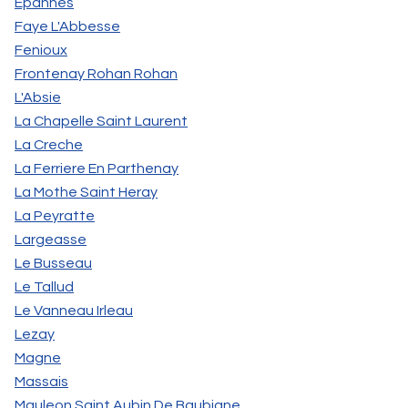
Epannes
Faye L'Abbesse
Fenioux
Frontenay Rohan Rohan
L'Absie
La Chapelle Saint Laurent
La Creche
La Ferriere En Parthenay
La Mothe Saint Heray
La Peyratte
Largeasse
Le Busseau
Le Tallud
Le Vanneau Irleau
Lezay
Magne
Massais
Mauleon Saint Aubin De Baubigne