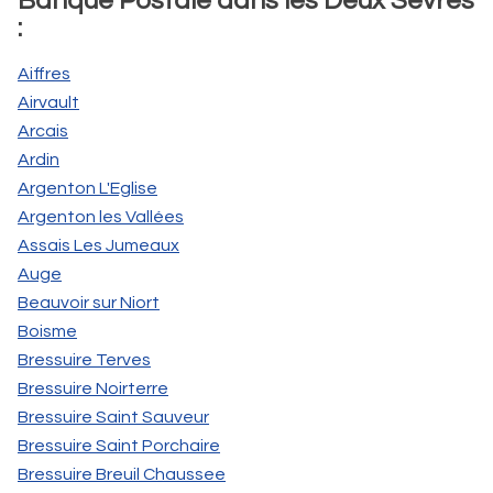
Banque Postale dans les Deux Sèvres
:
Aiffres
Airvault
Arcais
Ardin
Argenton L'Eglise
Argenton les Vallées
Assais Les Jumeaux
Auge
Beauvoir sur Niort
Boisme
Bressuire Terves
Bressuire Noirterre
Bressuire Saint Sauveur
Bressuire Saint Porchaire
Bressuire Breuil Chaussee